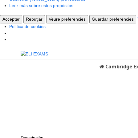
Leer más sobre estos propósitos
Acceptar
Rebutjar
Veure preferències
Guardar preferències
Política de cookies
Skip
to
content
Cambridge 
Descripción