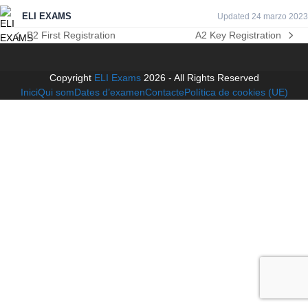
ELI EXAMS
Updated 24 marzo 2023
B2 First Registration
A2 Key Registration
previous
next
post:
post:
Copyright
ELI Exams
2026 - All Rights Reserved
Inici
Qui som
Dates d’examen
Contacte
Política de cookies (UE)