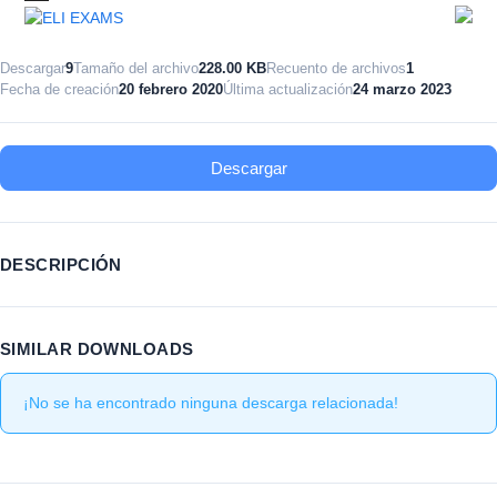
Skip
Open
Close
to
mobile
mobile
content
Descargar
9
Tamaño del archivo
228.00 KB
Recuento de archivos
1
Fecha de creación
20 febrero 2020
Última actualización
24 marzo 2023
menu
menu
Descargar
DESCRIPCIÓN
SIMILAR DOWNLOADS
¡No se ha encontrado ninguna descarga relacionada!