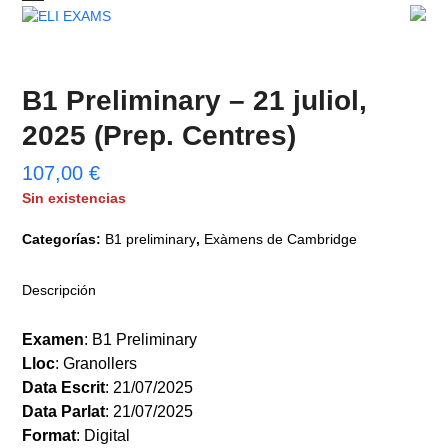
Skip
Open
Close
to
mobile
mobile
content
menu
menu
B1 Preliminary – 21 juliol,
2025 (Prep. Centres)
107,00
€
Sin existencias
Categorías:
B1 preliminary
,
Exàmens de Cambridge
Descripción
Examen
Lloc
Data
Escrit
Data
Parlat
Format