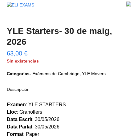
Skip
Open
Close
to
mobile
mobile
content
menu
menu
YLE Starters- 30 de maig,
2026
63,00
€
Sin existencias
Categorías:
Exàmens de Cambridge
,
YLE Movers
Descripción
Examen
Lloc
Data
Escrit
Data
Parlat
Format