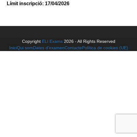
Límit
inscripció: 17/04/2026
Copyright
ELI Exams
2026 - All Rights Reserved
Inici
Qui som
Dates d’examen
Contacte
Política de cookies (UE)