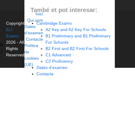
També et pot interesar:
Inici
Qui som
Cambridge Exams
Copyright
Dates
A2 Key and A2 Key For Schools
ELI
d’examen
B1 Preliminary and B1 Preliminary
Exams
Contacte
For Schools
2026 - All
ts
Política
B2 First and B2 First For Schools
Rights
 i
de
C1 Advanced
Reserved
cookies
C2 Proficiency
(UE)
Dates d’examen
Contacte