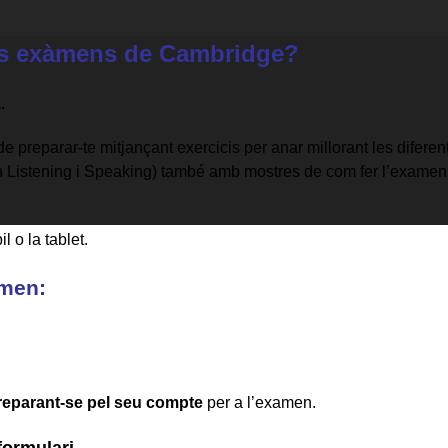
els exàmens de Cambridge?
.
de preparar-te mitjançant exercicis per anar millorant les diferen
sh Listening i Speaking) també amb mostres de com fer l’examen
 o la tablet.
amen:
eparant-se pel seu compte
per a l’examen.
formulari.