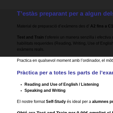
T’estàs preparant per a algun d
Material de preparació d’exàmens des d’
A2 fins a C1
Test and Train
t’ofereix un manera senzilla i efectiva 
habilitats requerides (Reading, Writing, Use of Engli
exàmens reals.
Practica en qualsevol moment amb l’ordinador, el mòbil
Pràctica per a totes les parts de l’ex
Reading and Use of English / Listening
Speaking and Writing
El nostre format
Self-Study
és ideal per a
alumnes pr
Obté ara Test and Train per 9.90€ omplint el 