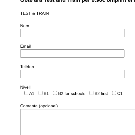
TEST & TRAIN
Nom
Email
Telèfon
Nivell
A1
B1
B2 for schools
B2 first
C1
Comenta (opcional)